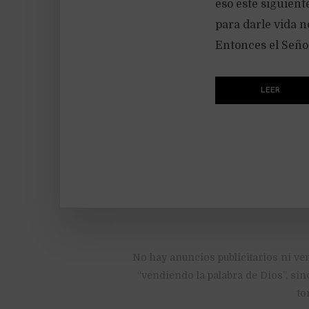
eso este siguient
para darle vida n
Entonces el Señor
LEER
No hay anuncios publicitarios ni ve
“vendiendo la palabra de Dios”, sin
to