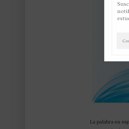
Susc
noti
estu
La palabra en esp