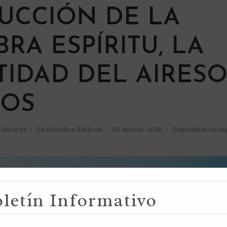
UCCIÓN DE LA
RA ESPÍRITU, LA
TIDAD DEL AIRES
IOS
a Alvarez
En
Estudios Bíblicos
26 agosto, 2018
Disponible en in
letín Informativo