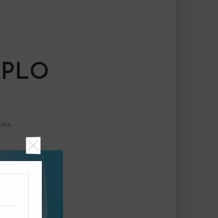
OPLO
glés