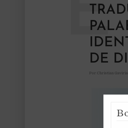
E
TRAD
PALAB
IDEN
DE D
Por
Christian Gaviri
Bo