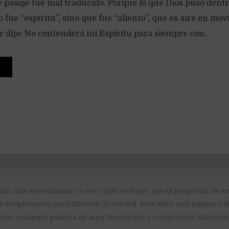
e pasaje fue mal traducido. Porque lo que Dios puso dent
o fue “espíritu”, sino que fue “aliento”, que es aire en mo
 dijo: No contenderá mi Espíritu para siempre con...
ndo mis enseñanzas en este sitio web por que el propósito de es
o simplemente para difundir la verdad. Este sitio web tampoco 
mar cualquier palabra de aquí libremente y compartirlo libremen