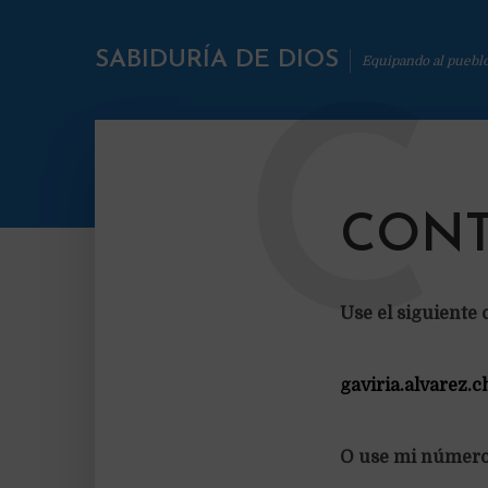
SABIDURÍA DE DIOS
Equipando al puebl
C
CONT
Use el siguiente
gaviria.alvarez.
O use mi número 