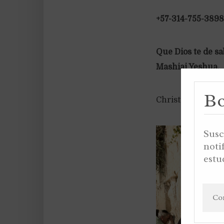
+57-314-755-3898
Que Dios te de s
Mashiaj Yeshua,
Bo
Christian Gaviria
Susc
noti
estu