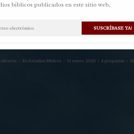
dios bíblicos publicados en este sitio web.
UNDA VENID
SUSCRÍBASE YA!
YESHUA
a Alvarez
En
Estudios Bíblicos
31 enero, 2020
4 preguntas
D