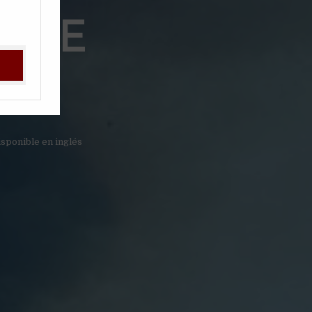
A DE
isponible en inglés