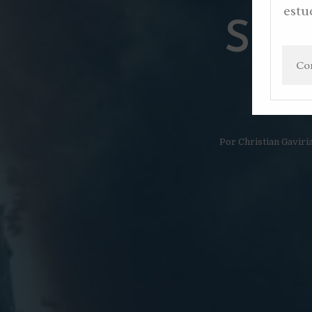
estu
SEG
Por
Christian Gaviri