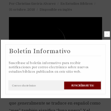
Por
Christian Gaviria Alvarez
En
Estudios Bíblicos
31 octubre, 2018
Disponible en inglés
Boletín Informativo
Suscríbase al boletín informativo para recibir
notificaciones por correo electrónico sobre nuevos
estudios bíblicos publicados en este sitio web.
El antiguo calendario de la Toráh es basado
SUSCRÍBASE YA!
únicamente en la luna, un calendario lunar.
Razón por la cual la palabra hebrea “jodesh”,
que generalmente se traduce en español como
“mes” también significa “luna nueva”. Y el