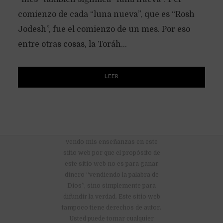
comienzo de cada “luna nueva”, que es “Rosh
Jodesh”, fue el comienzo de un mes. Por eso
entre otras cosas, la Toráh...
LEER
No hay anuncios publicitarios ni
vendo mis enseñanzas en este
sitio web por que el propósito de
este sitio web no es para ganar
dinero “vendiendo la palabra de
Dios”, sino simplemente para
difundir la verdad. Este sitio web
tampoco tiene derechos de autor.
Usted puede tomar cualquier