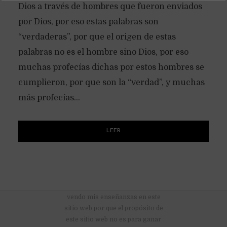
Dios a través de hombres que fueron enviados
por Dios, por eso estas palabras son
“verdaderas”, por que el origen de estas
palabras no es el hombre sino Dios, por eso
muchas profecías dichas por estos hombres se
cumplieron, por que son la “verdad”, y muchas
más profecías...
LEER
No hay anuncios publicitarios ni
vendo mis enseñanzas en este
sitio web por que el propósito de
este sitio web no es para ganar