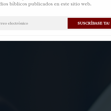
dios bíblicos publicados en este sitio web.
a Alvarez
En
Sin categoría
Hace 5 meses
Haz una pregunta
D
SUSCRÍBASE YA!