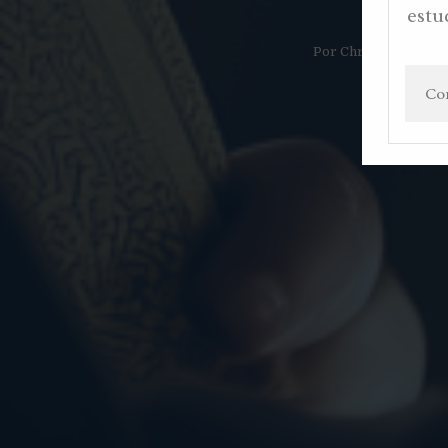
estu
Por
Christian Gaviri