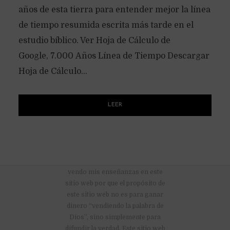
años de esta tierra para entender mejor la línea
de tiempo resumida escrita más tarde en el
estudio bíblico. Ver Hoja de Cálculo de
Google, 7.000 Años Línea de Tiempo Descargar
Hoja de Cálculo...
LEER
No hay anuncios publicitarios ni
vendo mis enseñanzas en este
sitio web por que el propósito de
este sitio web no es para ganar
dinero “vendiendo la palabra de
Dios”, sino simplemente para
difundir la verdad. Este sitio web