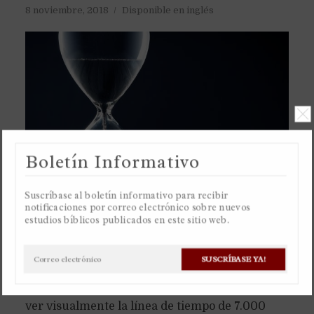
8 noviembre, 2018
Disponible en inglés
Boletín Informativo
Suscríbase al boletín informativo para recibir
notificaciones por correo electrónico sobre nuevos
estudios bíblicos publicados en este sitio web.
Recomiendo ver la hoja de cálculo de Google o
SUSCRÍBASE YA!
descargar la hoja de cálculo de Excel de
cualquiera de estos dos enlaces de abajo para
ver visualmente la línea de tiempo de 7.000