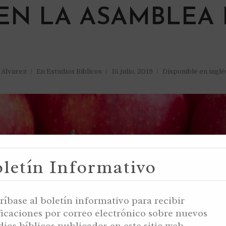
EN LA ASAMBLEA 
a Alvarez
En
Estudios Bíblicos
15 julio, 2019
Disponible en inglé
letín Informativo
ríbase al boletín informativo para recibir
ficaciones por correo electrónico sobre nuevos
dios bíblicos publicados en este sitio web.