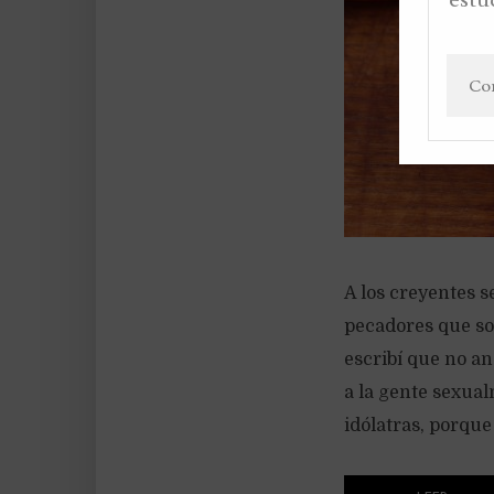
A los creyentes s
pecadores que so
escribí que no a
a la gente sexual
idólatras, porque