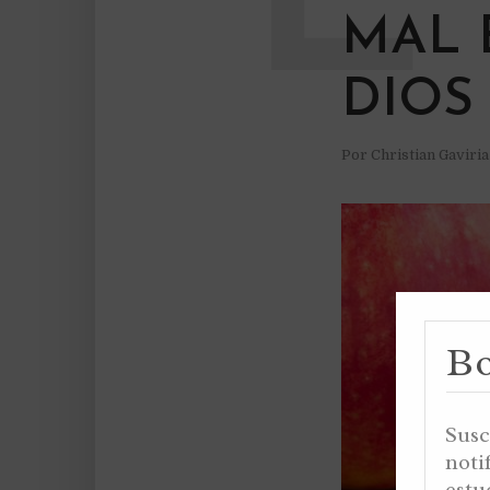
MAL 
DIOS
Por
Christian Gaviri
Bo
Susc
noti
estu