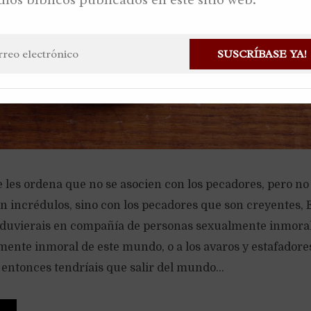
SUSCRÍBASE YA!
e les ordena que no se asocien con los pecadores, pero no
n incrédulos, sino con los pecadores que son creyentes, 
nduvierais en compañía de personas sexualmente inmoral
mente inmoral de este mundo, o a los avaros y estafadores,
 entonces tendríais que salir del mundo...