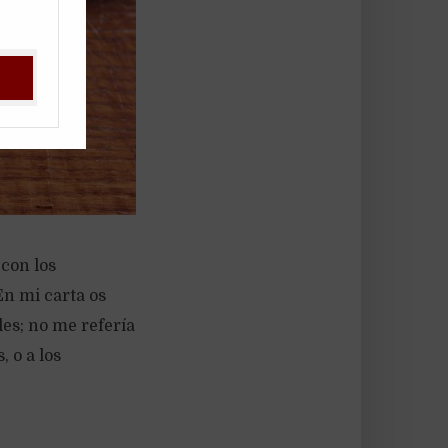
 con los
En mi carta os
es; no me refería
 o a los