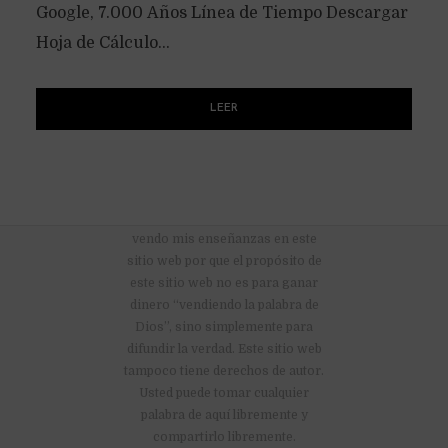
Google, 7.000 Años Línea de Tiempo Descargar
Hoja de Cálculo...
LEER
No hay anuncios publicitarios ni
vendo mis enseñanzas en este
sitio web por que el propósito de
este sitio web no es para ganar
dinero “vendiendo la palabra de
Dios”, sino simplemente para
difundir la verdad. Este sitio web
tampoco tiene derechos de autor.
Usted puede tomar cualquier
palabra de aquí libremente y
compartirlo libremente.