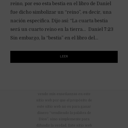
reino, por eso esta bestia en el libro de Daniel
fue dicho simbolizar un “reino”, es decir, una
nación especifica. Dijo así: “La cuarta bestia
será un cuarto reino en la tierra… Daniel 7:23
Sin embargo, la “bestia” en el libro del...
LEER
No hay anuncios publicitarios ni
vendo mis enseñanzas en este
sitio web por que el propósito de
este sitio web no es para ganar
dinero “vendiendo la palabra de
Dios”, sino simplemente para
difundir la verdad. Este sitio web