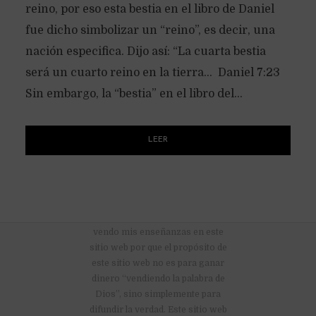
reino, por eso esta bestia en el libro de Daniel
fue dicho simbolizar un “reino”, es decir, una
nación especifica. Dijo así: “La cuarta bestia
será un cuarto reino en la tierra… Daniel 7:23
Sin embargo, la “bestia” en el libro del...
LEER
No hay anuncios publicitarios ni
vendo mis enseñanzas en este
sitio web por que el propósito de
este sitio web no es para ganar
dinero “vendiendo la palabra de
Dios”, sino simplemente para
difundir la verdad. Este sitio web