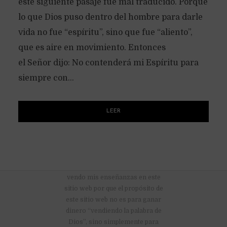
este siguiente pasaje fue mal traducido. Porque
lo que Dios puso dentro del hombre para darle
vida no fue “espíritu”, sino que fue “aliento”,
que es aire en movimiento. Entonces
el Señor dijo: No contenderá mi Espíritu para
siempre con...
LEER
No hay anuncios publicitarios ni
vendo mis enseñanzas en este
sitio web por que el propósito de
este sitio web no es para ganar
dinero “vendiendo la palabra de
Dios”, sino simplemente para