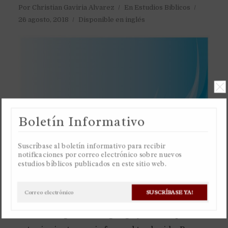
Por
Christian Gaviria Alvarez
En
Estudios Bíblicos
26 agosto, 2018
Disponible en inglés
Boletín Informativo
Suscríbase al boletín informativo para recibir
notificaciones por correo electrónico sobre nuevos
estudios bíblicos publicados en este sitio web.
SUSCRÍBASE YA!
La palabra en español “espíritu” no existe en los
idiomas originales del griego y hebreo, por eso