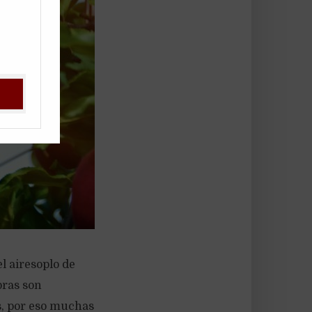
l airesoplo de
bras son
os, por eso muchas