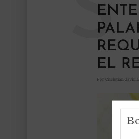
S
ENTE
PALA
REQU
EL R
Por
Christian Gaviri
Bo