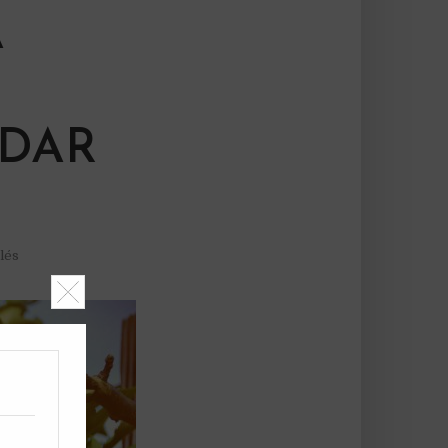
A
EDAR
lés