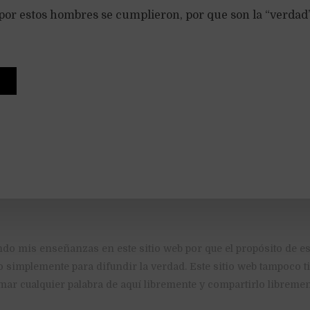
 por estos hombres se cumplieron, por que son la “verda
ndo mis enseñanzas en este sitio web por que el propósito de es
o simplemente para difundir la verdad. Este sitio web tampoco 
mar cualquier palabra de aquí libremente y compartirlo libremen