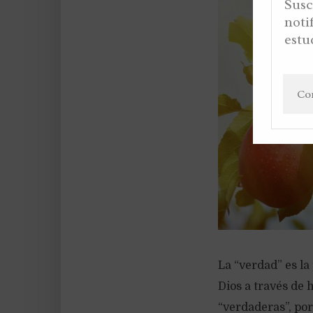
Susc
noti
estu
La “verdad” es la
Dios a través de 
“verdaderas”, por