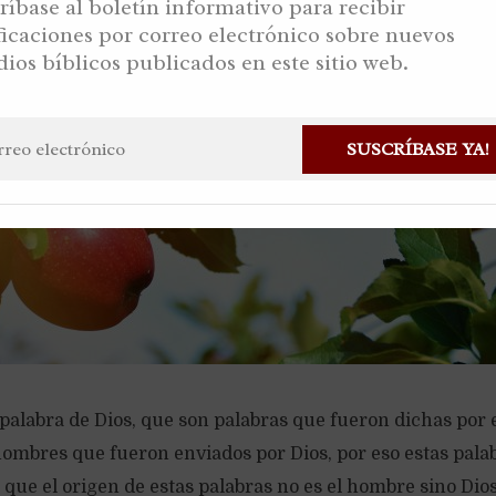
ríbase al boletín informativo para recibir
ficaciones por correo electrónico sobre nuevos
dios bíblicos publicados en este sitio web.
SUSCRÍBASE YA!
 palabra de Dios, que son palabras que fueron dichas por e
hombres que fueron enviados por Dios, por eso estas pala
 que el origen de estas palabras no es el hombre sino Di