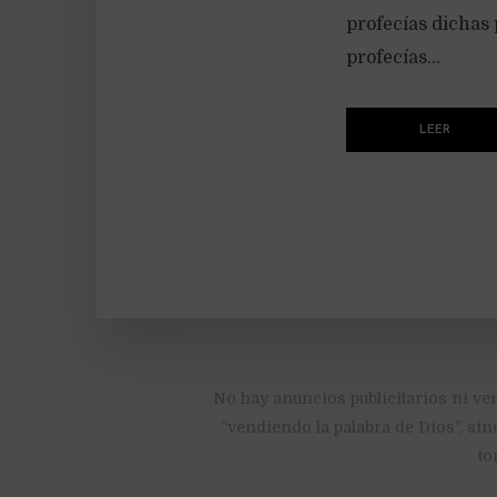
profecías dichas
profecías...
LEER
No hay anuncios publicitarios ni ve
“vendiendo la palabra de Dios”, sin
to