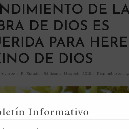
NDIMIENTO DE L
BRA DE DIOS ES
ERIDA PARA HER
EINO DE DIOS
a Alvarez
En
Estudios Bíblicos
14 agosto, 2019
Disponible en ing
letín Informativo