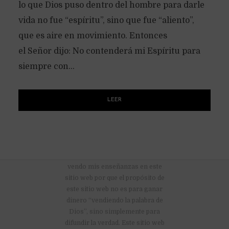
lo que Dios puso dentro del hombre para darle
vida no fue “espíritu”, sino que fue “aliento”,
que es aire en movimiento. Entonces
el Señor dijo: No contenderá mi Espíritu para
siempre con...
LEER
No hay anuncios publicitarios ni
vendo mis enseñanzas en este
sitio web por que el propósito de
este sitio web no es para ganar
dinero “vendiendo la palabra de
Dios”, sino simplemente para
difundir la verdad. Este sitio web