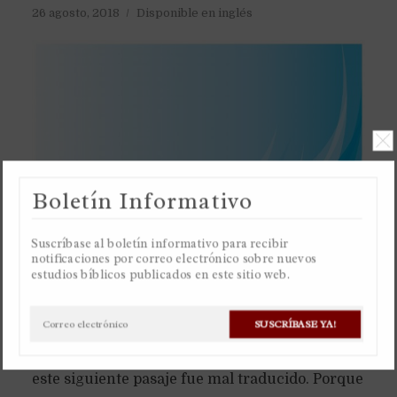
26 agosto, 2018
Disponible en inglés
Boletín Informativo
Suscríbase al boletín informativo para recibir
notificaciones por correo electrónico sobre nuevos
estudios bíblicos publicados en este sitio web.
SUSCRÍBASE YA!
La palabra en español “espíritu” no existe en los
idiomas originales del griego y hebreo, por eso
este siguiente pasaje fue mal traducido. Porque