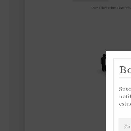
Por
Christian Gaviri
Bo
Susc
noti
estu