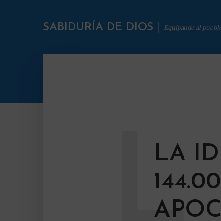
SABIDURÍA DE DIOS
Equipando al puebl
L
LA I
144.0
APOC