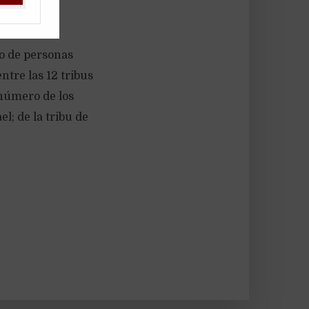
ro de personas
ntre las 12 tribus
l número de los
el; de la tribu de