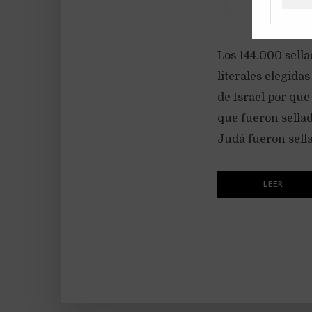
Los 144.000 sell
literales elegida
de Israel por que 
que fueron sellado
Judá fueron sella
LEER