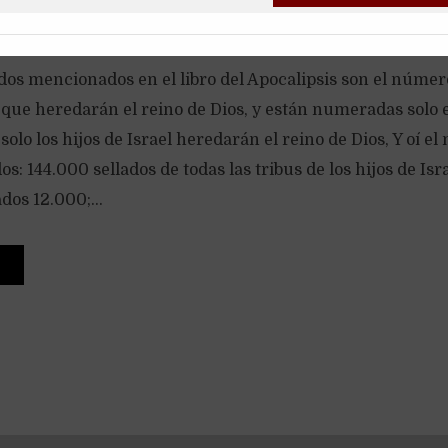
ados mencionados en el libro del Apocalipsis son el núme
s que heredarán el reino de Dios, y están numeradas solo e
solo los hijos de Israel heredarán el reino de Dios, Y oí e
s: 144.000 sellados de todas las tribus de los hijos de Isra
dos 12.000;...