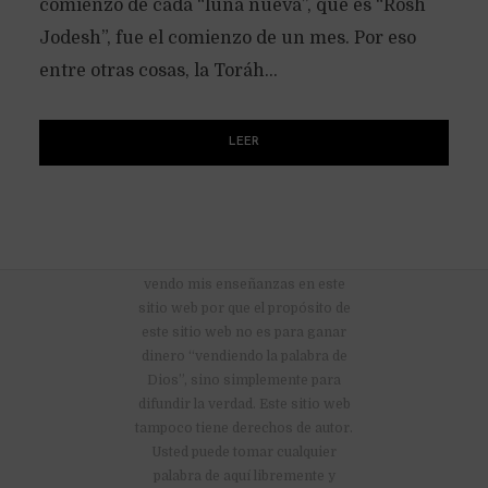
comienzo de cada “luna nueva”, que es “Rosh
Jodesh”, fue el comienzo de un mes. Por eso
entre otras cosas, la Toráh...
LEER
No hay anuncios publicitarios ni
vendo mis enseñanzas en este
sitio web por que el propósito de
este sitio web no es para ganar
dinero “vendiendo la palabra de
Dios”, sino simplemente para
difundir la verdad. Este sitio web
tampoco tiene derechos de autor.
Usted puede tomar cualquier
palabra de aquí libremente y