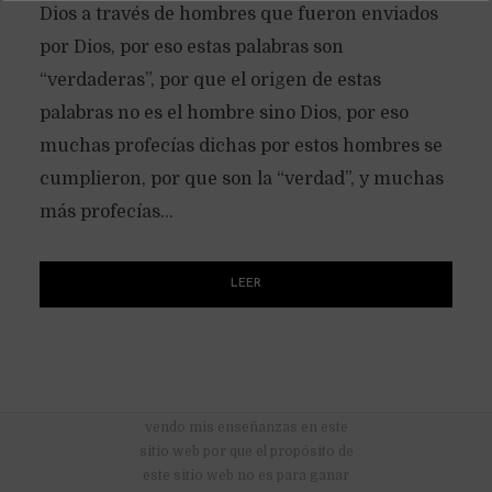
Dios a través de hombres que fueron enviados
por Dios, por eso estas palabras son
“verdaderas”, por que el origen de estas
palabras no es el hombre sino Dios, por eso
muchas profecías dichas por estos hombres se
cumplieron, por que son la “verdad”, y muchas
más profecías...
LEER
No hay anuncios publicitarios ni
vendo mis enseñanzas en este
sitio web por que el propósito de
este sitio web no es para ganar