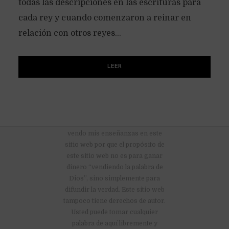
todas las descripciones en las escrituras para
cada rey y cuando comenzaron a reinar en
relación con otros reyes...
LEER
No hay anuncios publicitarios ni
vendo mis enseñanzas en este
sitio web por que el propósito de
este sitio web no es para ganar
dinero “vendiendo la palabra de
Dios”, sino simplemente para
difundir la verdad. Este sitio web
tampoco tiene derechos de autor.
Usted puede tomar cualquier
palabra de aquí libremente y