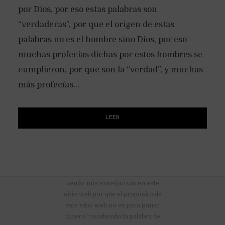
por Dios, por eso estas palabras son
“verdaderas”, por que el origen de estas
palabras no es el hombre sino Dios, por eso
muchas profecías dichas por estos hombres se
cumplieron, por que son la “verdad”, y muchas
más profecías...
LEER
No hay anuncios publicitarios ni
vendo mis enseñanzas en este
sitio web por que el propósito de
este sitio web no es para ganar
dinero “vendiendo la palabra de