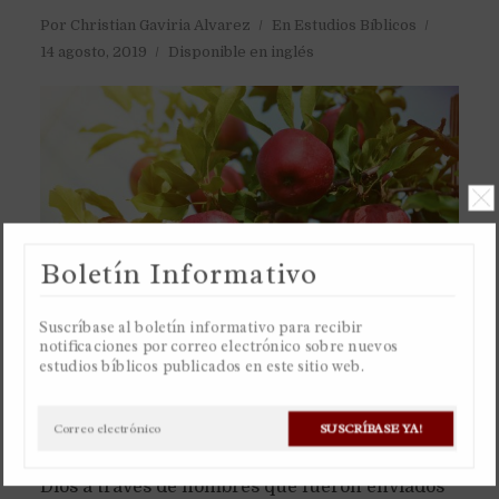
Por
Christian Gaviria Alvarez
En
Estudios Bíblicos
14 agosto, 2019
Disponible en inglés
Boletín Informativo
Suscríbase al boletín informativo para recibir
notificaciones por correo electrónico sobre nuevos
estudios bíblicos publicados en este sitio web.
La “verdad” es la palabra de Dios, que son
SUSCRÍBASE YA!
palabras que fueron dichas por el airesoplo de
Dios a través de hombres que fueron enviados