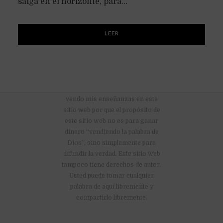
salga en el horizonte, para...
LEER
No hay anuncios publicitarios ni
vendo mis enseñanzas en este
sitio web por que el propósito de
este sitio web no es para ganar
dinero “vendiendo la palabra de
Dios”, sino simplemente para
difundir la verdad. Este sitio web
tampoco tiene derechos de autor.
Usted puede tomar cualquier
palabra de aquí libremente y
compartirlo libremente.