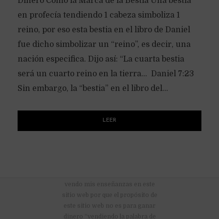
Dinero Como la Marca de la Bestia Una bestia
en profecía tendiendo 1 cabeza simboliza 1
reino, por eso esta bestia en el libro de Daniel
fue dicho simbolizar un “reino”, es decir, una
nación especifica. Dijo así: “La cuarta bestia
será un cuarto reino en la tierra… Daniel 7:23
Sin embargo, la “bestia” en el libro del...
LEER
No hay anuncios publicitarios ni
vendo mis enseñanzas en este
sitio web por que el propósito de
este sitio web no es para ganar
dinero “vendiendo la palabra de