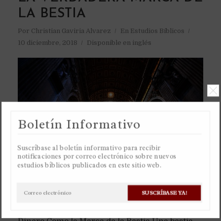
LA BESTIA
Por
Christian Gaviria Alvarez
En
Estudios Bíblicos
10 diciembre, 2018
Disponible en inglés
Boletín Informativo
Suscríbase al boletín informativo para recibir
notificaciones por correo electrónico sobre nuevos
estudios bíblicos publicados en este sitio web.
SUSCRÍBASE YA!
Vea el Único Video en el Mundo Identificando el