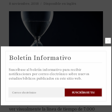
8 noviembre, 2018
Disponible en inglés
Boletín Informativo
Suscríbase al boletín informativo para recibir
notificaciones por correo electrónico sobre nuevos
estudios bíblicos publicados en este sitio web.
Recomiendo ver la hoja de cálculo de Google o
SUSCRÍBASE YA!
descargar la hoja de cálculo de Excel de
cualquiera de estos dos enlaces de abajo para
ver visualmente la línea de tiempo de 7.000