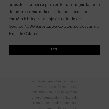
años de esta tierra para entender mejor la línea
de tiempo resumida escrita más tarde en el
estudio bíblico. Ver Hoja de Cálculo de
Google, 7.000 Años Línea de Tiempo Descargar
Hoja de Cálculo...
LEER
No hay anuncios publicitarios ni
vendo mis enseñanzas en este
sitio web por que el propósito de
este sitio web no es para ganar
dinero “vendiendo la palabra de
Dios”, sino simplemente para
difundir la verdad. Este sitio web