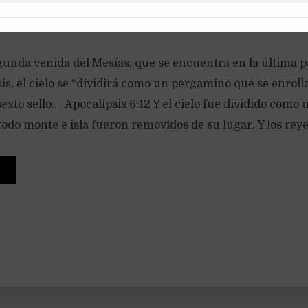
egunda venida del Mesías, que se encuentra en la última 
sis, el cielo se “dividirá como un pergamino que se enrolla
sexto sello… Apocalipsis 6:12 Y el cielo fue dividido com
todo monte e isla fueron removidos de su lugar. Y los reyes 