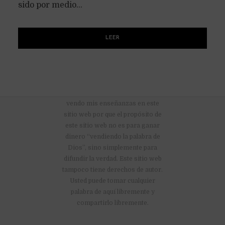
sido por medio...
LEER
No hay anuncios publicitarios ni
vendo mis enseñanzas en este
sitio web por que el propósito de
este sitio web no es para ganar
dinero “vendiendo la palabra de
Dios”, sino simplemente para
difundir la verdad. Este sitio web
tampoco tiene derechos de autor.
Usted puede tomar cualquier
palabra de aquí libremente y
compartirlo libremente.