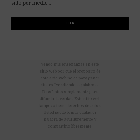
sido por medio...
LEER
No hay anuncios publicitarios ni
vendo mis enseñanzas en este
sitio web por que el propósito de
este sitio web no es para ganar
dinero “vendiendo la palabra de
Dios”, sino simplemente para
difundir la verdad. Este sitio web
tampoco tiene derechos de autor.
Usted puede tomar cualquier
palabra de aquí libremente y
compartirlo libremente.