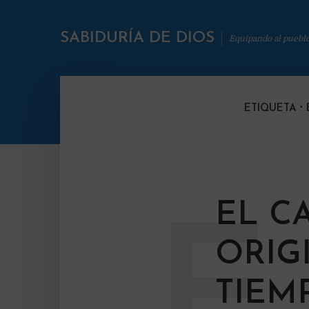
SABIDURÍA DE DIOS
Equipando al puebl
ETIQUETA
EL C
E
ORIG
TIEM