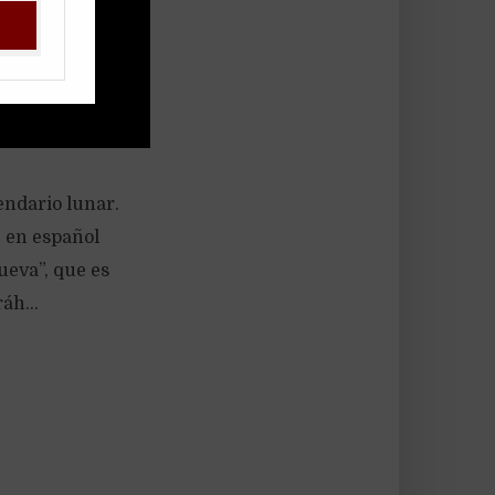
endario lunar.
e en español
ueva”, que es
áh...