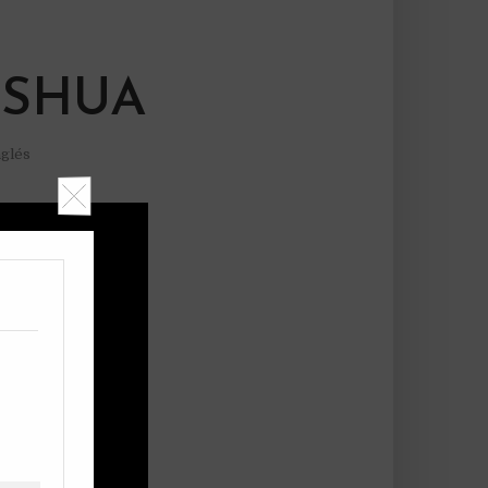
ESHUA
nglés