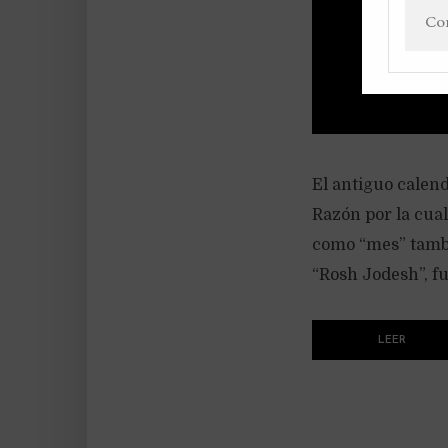
El antiguo calend
Razón por la cua
como “mes” tambi
“Rosh Jodesh”, fu
LEER