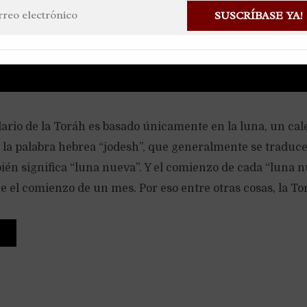
SUSCRÍBASE YA!
ario de la Toráh es basado únicamente en la luna, un cal
l la palabra hebrea “jodesh”, que generalmente se traduc
én significa “luna nueva”. Y el comienzo de cada “luna n
e el comienzo de un mes. Por eso entre otras cosas, la Tor