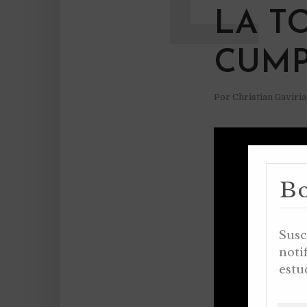
LA T
CUMP
Por
Christian Gaviri
Bo
Susc
noti
estu