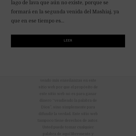
lago de lava que aún no existe, porque se
formará en la segunda venida del Mashiaj, ya
que en ese tiempo es...
LEER
No hay anuncios publicitarios ni
vendo mis enseñanzas en este
sitio web por que el propósito de
este sitio web no es para ganar
dinero “vendiendo la palabra de
Dios”, sino simplemente para
difundir la verdad. Este sitio web
tampoco tiene derechos de autor.
Usted puede tomar cualquier
palabra de aquí libremente y