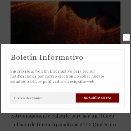
Boletín Informativo
Suscríbase al boletín informativo para recibir
notificaciones por correo electrónico sobre nuevos
estudios bíblicos publicados en este sitio web.
El “lago de fuego” será un lago de lava literal,
SUSCRÍBASE YA!
por eso es llamado “lago de fuego”, porque la
lava es un líquido para ser un “lago”, y también
extremadamente caliente para ser un “fuego”.
…el lago de fuego. Apocalipsis 20:15 Que es un