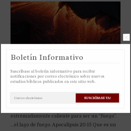
Boletín Informativo
Suscríbase al boletín informativo para recibir
notificaciones por correo electrónico sobre nuevos
estudios bíblicos publicados en este sitio web.
El “lago de fuego” será un lago de lava literal,
SUSCRÍBASE YA!
por eso es llamado “lago de fuego”, porque la
lava es un líquido para ser un “lago”, y también
extremadamente caliente para ser un “fuego”.
…el lago de fuego. Apocalipsis 20:15 Que es un