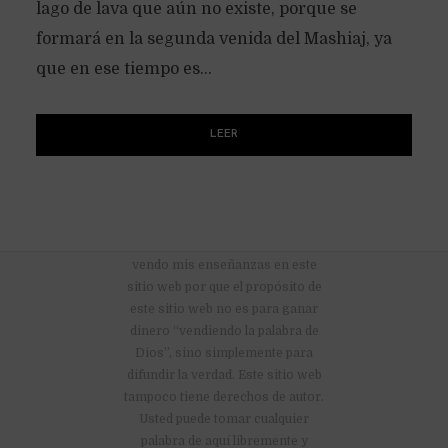
lago de lava que aún no existe, porque se
formará en la segunda venida del Mashiaj, ya
que en ese tiempo es...
LEER
No hay anuncios publicitarios ni
vendo mis enseñanzas en este
sitio web por que el propósito de
este sitio web no es para ganar
dinero “vendiendo la palabra de
Dios”, sino simplemente para
difundir la verdad. Este sitio web
tampoco tiene derechos de autor.
Usted puede tomar cualquier
palabra de aquí libremente y