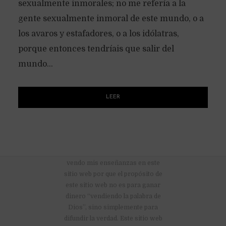
sexualmente inmorales; no me refería a la
gente sexualmente inmoral de este mundo, o a
los avaros y estafadores, o a los idólatras,
porque entonces tendríais que salir del
mundo...
LEER
No hay anuncios publicitarios ni
vendo mis enseñanzas en este
sitio web por que el propósito de
este sitio web no es para ganar
dinero “vendiendo la palabra de
Dios”, sino simplemente para
difundir la verdad. Este sitio web