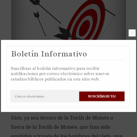
Boletín Informativo
Suscríbase al boletín informativo para recibir
notificaciones por correo electrónico sobre nuevos
estudios bíblicos publicados en este sitio web.
Una “transgresión”, que corresponde a las
palabras griegas “parabasis” o “paraptóma”, o
SUSCRÍBASE YA!
las palabras hebreas “maal” o “pesha”, es
desobediencia a cualquier orden emitida por
Dios, ya sea dentro de la Toráh de Moisés o
fuera de la Toráh de Moisés, que han sido
emitidos a través de los hombres del cielo, que