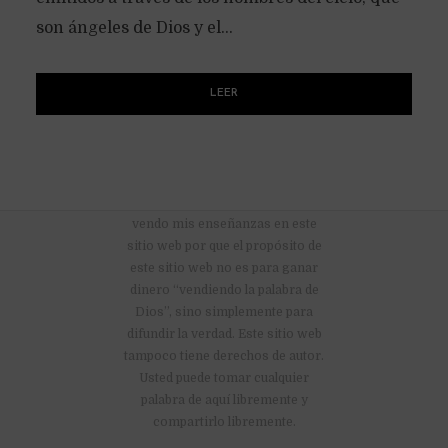
son ángeles de Dios y el...
LEER
No hay anuncios publicitarios ni
vendo mis enseñanzas en este
sitio web por que el propósito de
este sitio web no es para ganar
dinero “vendiendo la palabra de
Dios”, sino simplemente para
difundir la verdad. Este sitio web
tampoco tiene derechos de autor.
Usted puede tomar cualquier
palabra de aquí libremente y
compartirlo libremente.