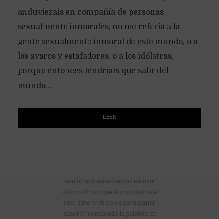
anduvierais en compañía de personas
sexualmente inmorales; no me refería a la
gente sexualmente inmoral de este mundo, o a
los avaros y estafadores, o a los idólatras,
porque entonces tendríais que salir del
mundo...
LEER
No hay anuncios publicitarios ni
vendo mis enseñanzas en este
sitio web por que el propósito de
este sitio web no es para ganar
dinero “vendiendo la palabra de