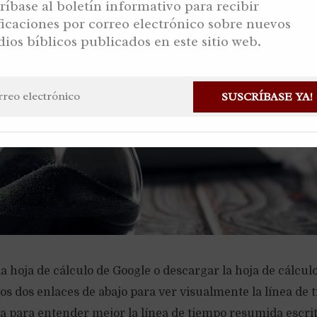
ríbase al boletín informativo para recibir
ficaciones por correo electrónico sobre nuevos
dios bíblicos publicados en este sitio web.
SUSCRÍBASE YA!
 hoja de cálculo de Google o descargar la hoja de cálcul
os dos enlaces de abajo para ver visualmente la línea de
ra para entender mejor la línea de tiempo resumida escri