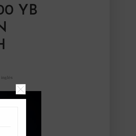
00 YB
N
H
 inglés