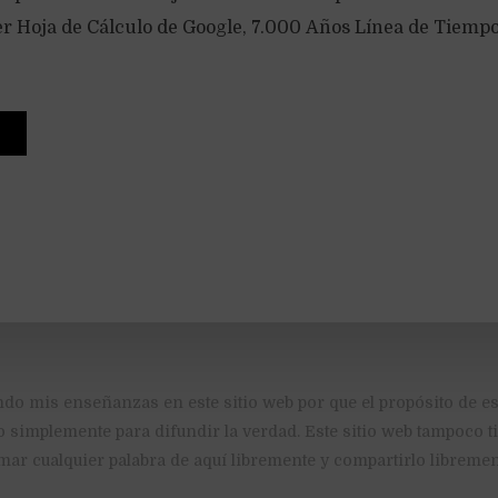
Ver Hoja de Cálculo de Google, 7.000 Años Línea de Tiemp
ndo mis enseñanzas en este sitio web por que el propósito de es
o simplemente para difundir la verdad. Este sitio web tampoco 
mar cualquier palabra de aquí libremente y compartirlo libremen