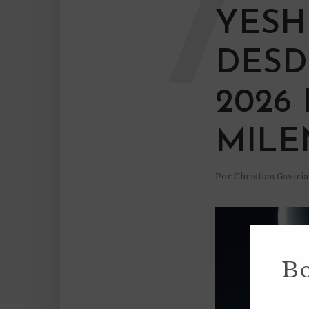
7
YESH
DESD
2026
MILE
Por
Christian Gaviri
Bo