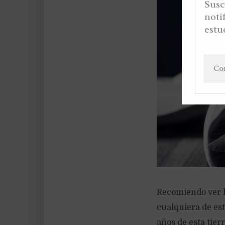
Susc
noti
estu
Recomiendo ver la
cualquiera de est
años de esta tier