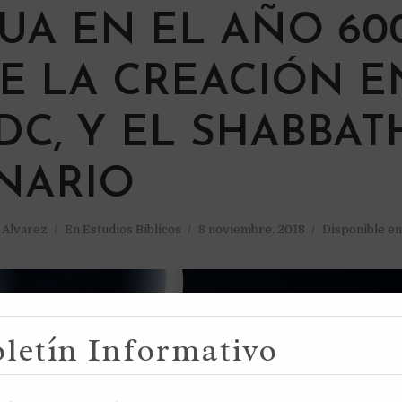
UA EN EL AÑO 60
E LA CREACIÓN E
 DC, Y EL SHABBAT
NARIO
a Alvarez
En
Estudios Bíblicos
8 noviembre, 2018
Disponible en
letín Informativo