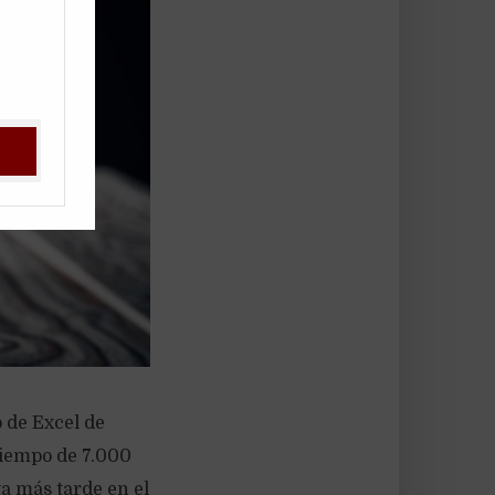
o de Excel de
 tiempo de 7.000
ta más tarde en el