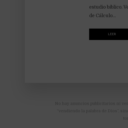
estudio bíblico. 
de Cálculo...
LEER
No hay anuncios publicitarios ni ve
“vendiendo la palabra de Dios”, sin
to