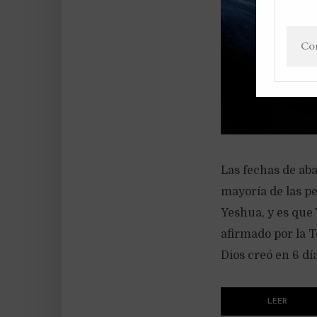
Las fechas de ab
mayoría de las p
Yeshua, y es que 
afirmado por la T
Dios creó en 6 día
LEER