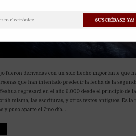
SUSCRÍBASE YA!
ajo fueron derivadas con un solo hecho importante que ha
ersonas que han intentado predecir la fecha de la segund
Yeshua regresará en el año 6.000 desde el principio de la
oráh misma, las escrituras, y otros textos antiguos. Es la
s y puso aparte el 7mo día...