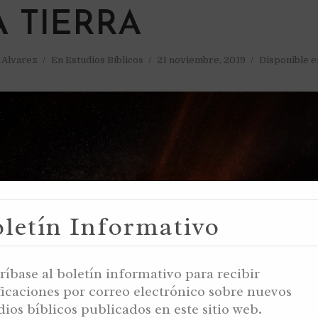
A TIERRA
a Alvarez
En
Estudios Bíblicos
21 noviembre, 2019
Disponible e
letín Informativo
ríbase al boletín informativo para recibir
ficaciones por correo electrónico sobre nuevos
dios bíblicos publicados en este sitio web.