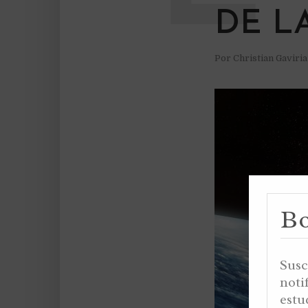
DE L
Por
Christian Gaviri
Bo
Susc
noti
estu