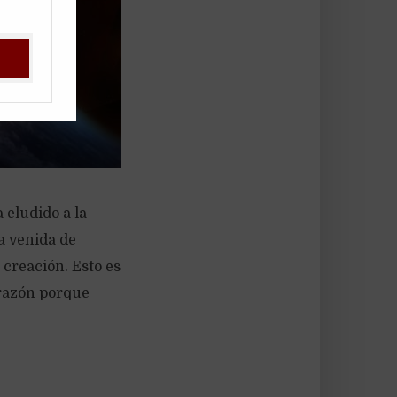
 eludido a la
a venida de
 creación. Esto es
 razón porque