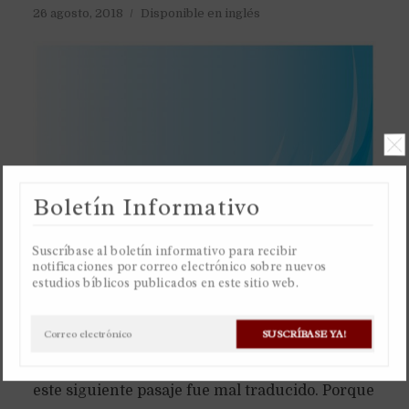
26 agosto, 2018
Disponible en inglés
Boletín Informativo
Suscríbase al boletín informativo para recibir
notificaciones por correo electrónico sobre nuevos
estudios bíblicos publicados en este sitio web.
SUSCRÍBASE YA!
La palabra en español “espíritu” no existe en los
idiomas originales del griego y hebreo, por eso
este siguiente pasaje fue mal traducido. Porque