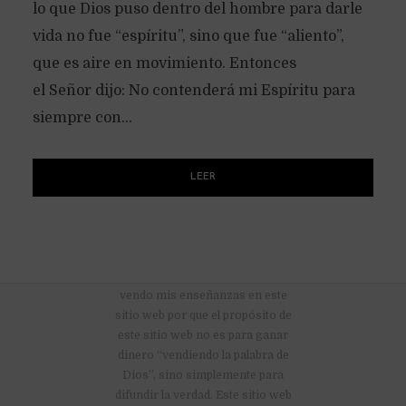
lo que Dios puso dentro del hombre para darle
vida no fue “espíritu”, sino que fue “aliento”,
que es aire en movimiento. Entonces
el Señor dijo: No contenderá mi Espíritu para
siempre con...
LEER
No hay anuncios publicitarios ni
vendo mis enseñanzas en este
sitio web por que el propósito de
este sitio web no es para ganar
dinero “vendiendo la palabra de
Dios”, sino simplemente para
difundir la verdad. Este sitio web