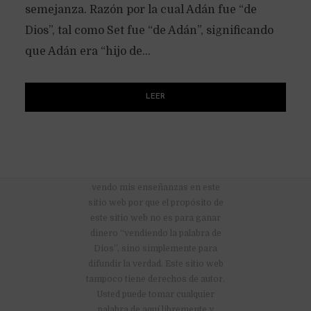
semejanza. Razón por la cual Adán fue “de
Dios”, tal como Set fue “de Adán”, significando
que Adán era “hijo de...
LEER
No hay anuncios publicitarios ni
vendo mis enseñanzas en este
sitio web por que el propósito de
este sitio web no es para ganar
dinero “vendiendo la palabra de
Dios”, sino simplemente para
difundir la verdad. Este sitio web
tampoco tiene derechos de autor.
Usted puede tomar cualquier
palabra de aquí libremente y