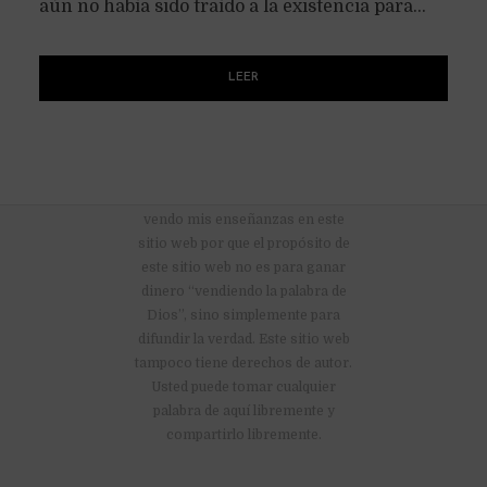
aún no había sido traído a la existencia para...
LEER
No hay anuncios publicitarios ni
vendo mis enseñanzas en este
sitio web por que el propósito de
este sitio web no es para ganar
dinero “vendiendo la palabra de
Dios”, sino simplemente para
difundir la verdad. Este sitio web
tampoco tiene derechos de autor.
Usted puede tomar cualquier
palabra de aquí libremente y
compartirlo libremente.