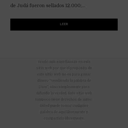
de Judá fueron sellados 12.000;...
LEER
No hay anuncios publicitarios ni
vendo mis enseñanzas en este
sitio web por que el propósito de
este sitio web no es para ganar
dinero “vendiendo la palabra de
Dios”, sino simplemente para
difundir la verdad. Este sitio web
tampoco tiene derechos de autor.
Usted puede tomar cualquier
palabra de aquí libremente y
compartirlo libremente.