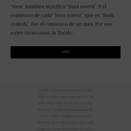
“mes” también significa “luna nueva”. Y el
comienzo de cada “luna nueva”, que es “Rosh
Jodesh”, fue el comienzo de un mes. Por eso
entre otras cosas, la Toráh...
LEER
No hay anuncios publicitarios ni
vendo mis enseñanzas en este
sitio web por que el propósito de
este sitio web no es para ganar
dinero “vendiendo la palabra de
Dios”, sino simplemente para
difundir la verdad. Este sitio web
tampoco tiene derechos de autor.