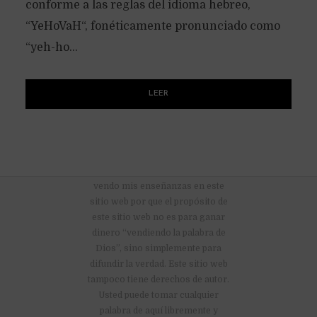
conforme a las reglas del idioma hebreo,
“YeHoVaH“, fonéticamente pronunciado como
“yeh-ho...
LEER
No hay anuncios publicitarios ni
vendo mis enseñanzas en este
sitio web por que el propósito de
este sitio web no es para ganar
dinero “vendiendo la palabra de
Dios”, sino simplemente para
difundir la verdad. Este sitio web
tampoco tiene derechos de autor.
Usted puede tomar cualquier
palabra de aquí libremente y