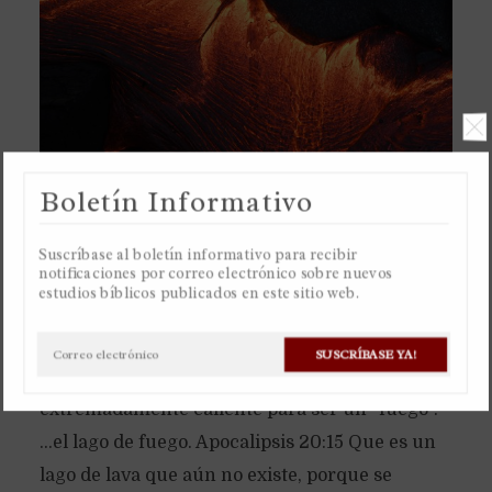
Boletín Informativo
Suscríbase al boletín informativo para recibir
notificaciones por correo electrónico sobre nuevos
estudios bíblicos publicados en este sitio web.
El “lago de fuego” será un lago de lava literal,
por eso es llamado “lago de fuego”, porque la
SUSCRÍBASE YA!
lava es un líquido para ser un “lago”, y también
extremadamente caliente para ser un “fuego”.
…el lago de fuego. Apocalipsis 20:15 Que es un
lago de lava que aún no existe, porque se