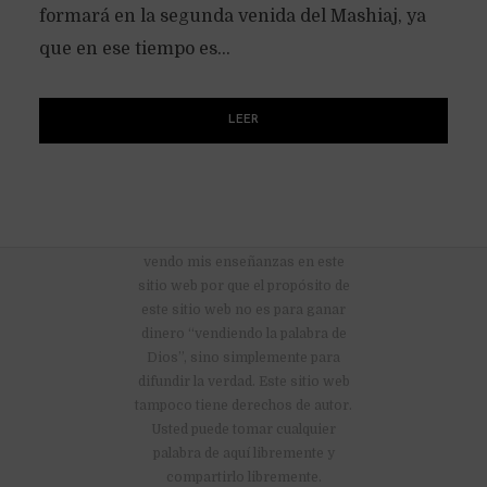
formará en la segunda venida del Mashiaj, ya
que en ese tiempo es...
LEER
No hay anuncios publicitarios ni
vendo mis enseñanzas en este
sitio web por que el propósito de
este sitio web no es para ganar
dinero “vendiendo la palabra de
Dios”, sino simplemente para
difundir la verdad. Este sitio web
tampoco tiene derechos de autor.
Usted puede tomar cualquier
palabra de aquí libremente y
compartirlo libremente.