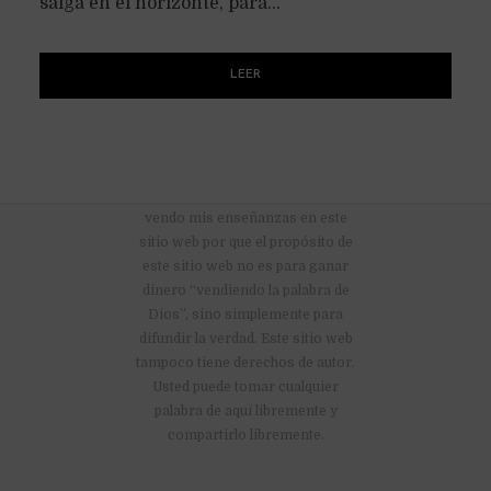
salga en el horizonte, para...
LEER
No hay anuncios publicitarios ni
vendo mis enseñanzas en este
sitio web por que el propósito de
este sitio web no es para ganar
dinero “vendiendo la palabra de
Dios”, sino simplemente para
difundir la verdad. Este sitio web
tampoco tiene derechos de autor.
Usted puede tomar cualquier
palabra de aquí libremente y
compartirlo libremente.