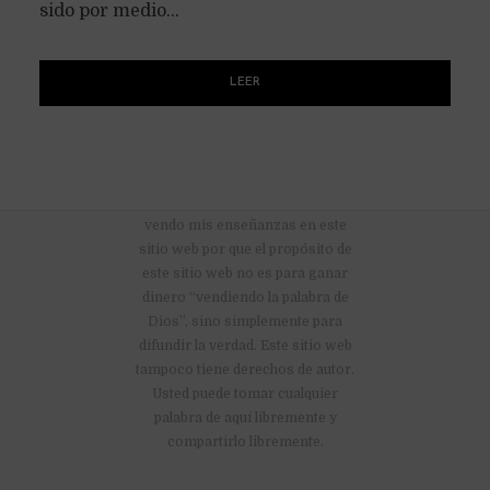
sido por medio...
LEER
No hay anuncios publicitarios ni
vendo mis enseñanzas en este
sitio web por que el propósito de
este sitio web no es para ganar
dinero “vendiendo la palabra de
Dios”, sino simplemente para
difundir la verdad. Este sitio web
tampoco tiene derechos de autor.
Usted puede tomar cualquier
palabra de aquí libremente y
compartirlo libremente.