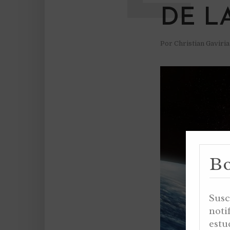
DE L
Por
Christian Gaviri
Bo
Susc
noti
estu