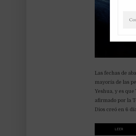
Las fechas de ab
mayoría de las p
Yeshua, y es que 
afirmado por la T
Dios creó en 6 día
LEER