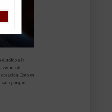
 eludido a la
a venida de
 creación. Esto es
 razón porque