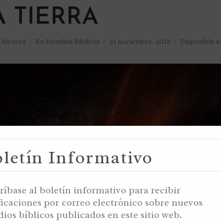
A TIERRA
a Alvarez
En
Estudios Bíblicos
21 noviembre, 2019
Disponible e
letín Informativo
ríbase al boletín informativo para recibir
ficaciones por correo electrónico sobre nuevos
dios bíblicos publicados en este sitio web.