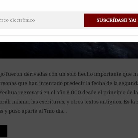
SUSCRÍBASE YA!
ajo fueron derivadas con un solo hecho importante que ha
ersonas que han intentado predecir la fecha de la segund
Yeshua regresará en el año 6.000 desde el principio de la
oráh misma, las escrituras, y otros textos antiguos. Es la
s y puso aparte el 7mo día...