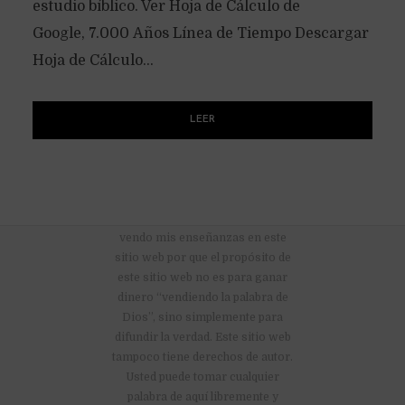
estudio bíblico. Ver Hoja de Cálculo de
Google, 7.000 Años Línea de Tiempo Descargar
Hoja de Cálculo...
LEER
No hay anuncios publicitarios ni
vendo mis enseñanzas en este
sitio web por que el propósito de
este sitio web no es para ganar
dinero “vendiendo la palabra de
Dios”, sino simplemente para
difundir la verdad. Este sitio web
tampoco tiene derechos de autor.
Usted puede tomar cualquier
palabra de aquí libremente y