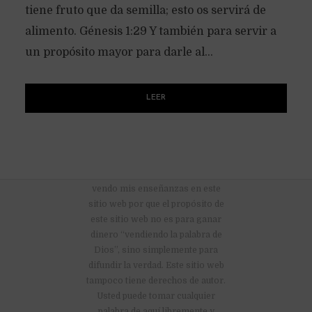
tiene fruto que da semilla; esto os servirá de
alimento. Génesis 1:29 Y también para servir a
un propósito mayor para darle al...
LEER
No hay anuncios publicitarios ni
vendo mis enseñanzas en este
sitio web por que el propósito de
este sitio web no es para ganar
dinero “vendiendo la palabra de
Dios”, sino simplemente para
difundir la verdad. Este sitio web
tampoco tiene derechos de autor.
Usted puede tomar cualquier
palabra de aquí libremente y