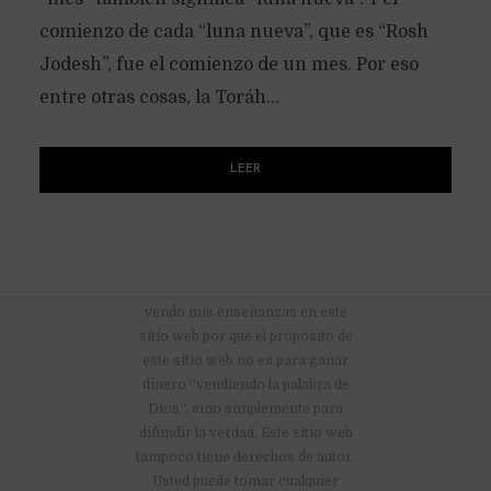
comienzo de cada “luna nueva”, que es “Rosh
Jodesh”, fue el comienzo de un mes. Por eso
entre otras cosas, la Toráh...
LEER
No hay anuncios publicitarios ni
vendo mis enseñanzas en este
sitio web por que el propósito de
este sitio web no es para ganar
dinero “vendiendo la palabra de
Dios”, sino simplemente para
difundir la verdad. Este sitio web
tampoco tiene derechos de autor.
Usted puede tomar cualquier