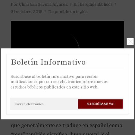
Por
Christian Gaviria Alvarez
En
Estudios Bíblicos
31 octubre, 2018
Disponible en inglés
Boletín Informativo
Suscríbase al boletín informativo para recibir
notificaciones por correo electrónico sobre nuevos
estudios bíblicos publicados en este sitio web.
El antiguo calendario de la Toráh es basado
SUSCRÍBASE YA!
únicamente en la luna, un calendario lunar.
Razón por la cual la palabra hebrea “jodesh”,
que generalmente se traduce en español como
“mes” también significa “luna nueva”. Y el