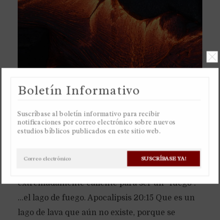
Boletín Informativo
Suscríbase al boletín informativo para recibir
notificaciones por correo electrónico sobre nuevos
estudios bíblicos publicados en este sitio web.
El “lago de fuego” será un lago de lava literal,
por eso es llamado “lago de fuego”, porque la
SUSCRÍBASE YA!
lava es un líquido para ser un “lago”, y también
extremadamente caliente para ser un “fuego”.
…el lago de fuego. Apocalipsis 20:15 Que es un
lago de lava que aún no existe, porque se