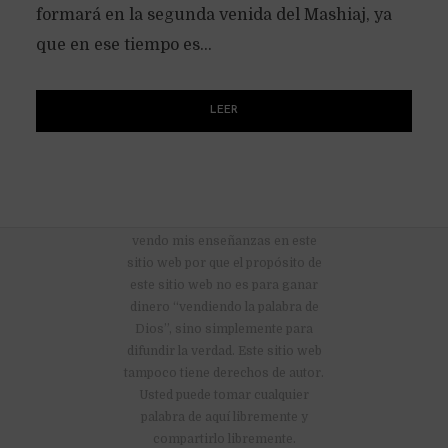
formará en la segunda venida del Mashiaj, ya
que en ese tiempo es...
LEER
No hay anuncios publicitarios ni
vendo mis enseñanzas en este
sitio web por que el propósito de
este sitio web no es para ganar
dinero “vendiendo la palabra de
Dios”, sino simplemente para
difundir la verdad. Este sitio web
tampoco tiene derechos de autor.
Usted puede tomar cualquier
palabra de aquí libremente y
compartirlo libremente.