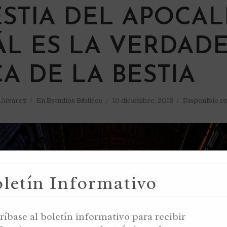
STIA DEL APOCALI
ÁL ES LA VERDAD
A DE LA BESTIA
a Alvarez
En
Estudios Bíblicos
10 diciembre, 2018
Disponible en
letín Informativo
ríbase al boletín informativo para recibir