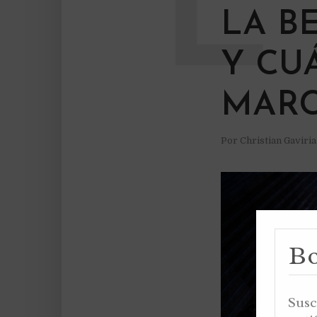
L
LA BE
Y CU
MARC
Por
Christian Gaviri
Bo
Susc