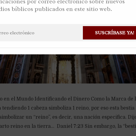
ficaciones por correo electrónico sobre nuevos
dios bíblicos publicados en este sitio web.
SUSCRÍBASE YA!
eo en el Mundo Identificando el Dinero Como la Marca de 
 tendiendo 1 cabeza simboliza 1 reino, por eso esta bestia 
simbolizar un “reino”, es decir, una nación especifica. Dijo
arto reino en la tierra… Daniel 7:23 Sin embargo, la “besti