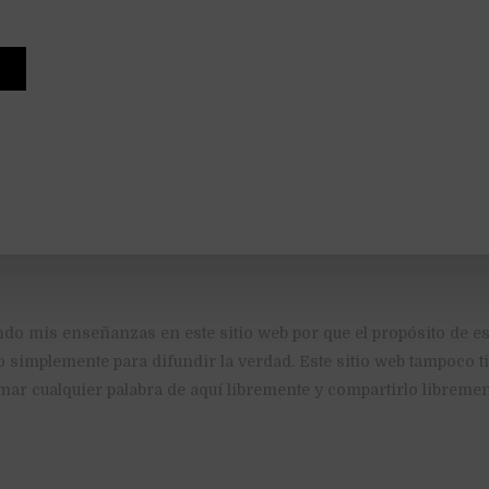
ndo mis enseñanzas en este sitio web por que el propósito de es
o simplemente para difundir la verdad. Este sitio web tampoco 
mar cualquier palabra de aquí libremente y compartirlo libremen