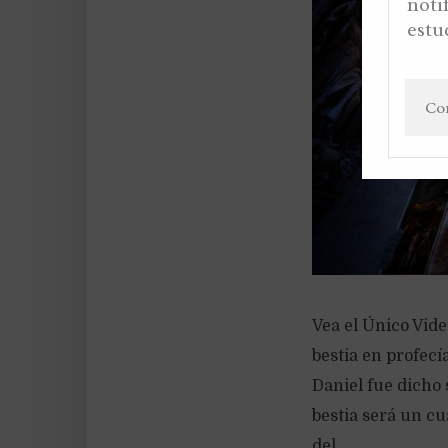
noti
estu
Vea el Único Vid
bestia en profecía
Daniel fue dicho 
bestia será un cu
del...