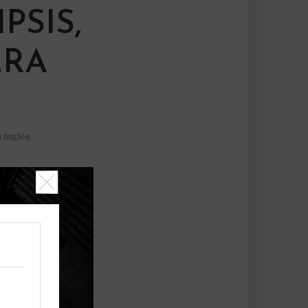
PSIS,
ERA
 inglés