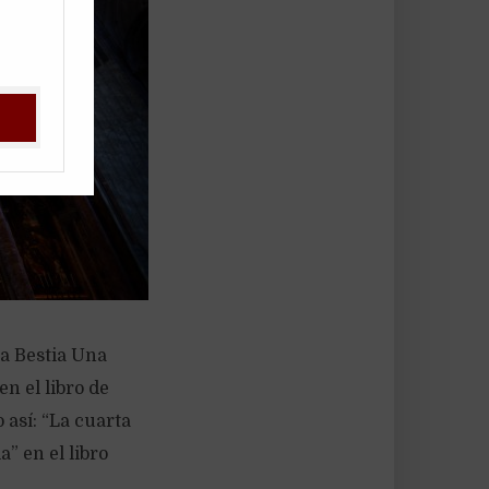
la Bestia Una
en el libro de
 así: “La cuarta
a” en el libro