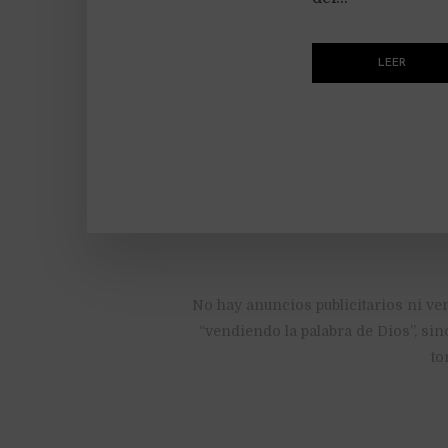
LEER
No hay anuncios publicitarios ni ve
“vendiendo la palabra de Dios”, sin
to