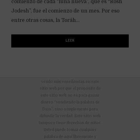
comienzo de cada “luna nueva”, que es “Rosh
Jodesh”, fue el comienzo de un mes. Por eso
entre otras cosas, la Toráh...
LEER
No hay anuncios publicitarios ni
vendo mis enseñanzas en este
sitio web por que el propósito de
este sitio web no es para ganar
dinero “vendiendo la palabra de
Dios”, sino simplemente para
difundir la verdad. Este sitio web
tampoco tiene derechos de autor.
Usted puede tomar cualquier
palabra de aquí libremente y