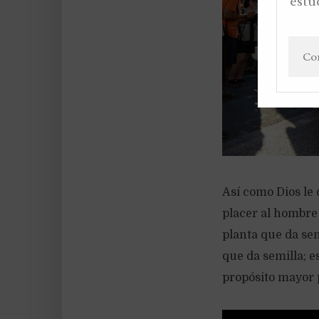
estu
Así como Dios le
placer al hombre 
planta que da semi
que da semilla; e
propósito mayor p