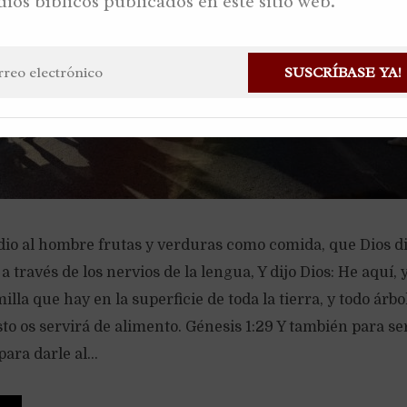
dios bíblicos publicados en este sitio web.
SUSCRÍBASE YA!
 dio al hombre frutas y verduras como comida, que Dios d
a través de los nervios de la lengua, Y dijo Dios: He aquí, 
lla que hay en la superficie de toda la tierra, y todo árbo
sto os servirá de alimento. Génesis 1:29 Y también para se
ara darle al...