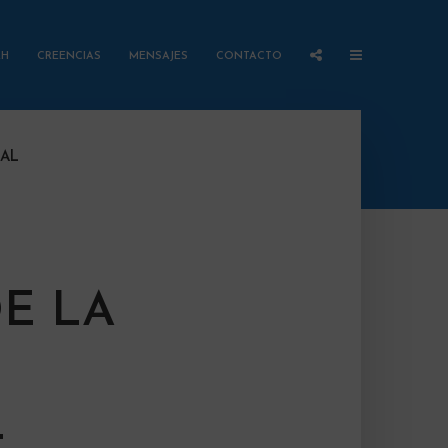
AH
CREENCIAS
MENSAJES
CONTACTO
UAL
E LA
L