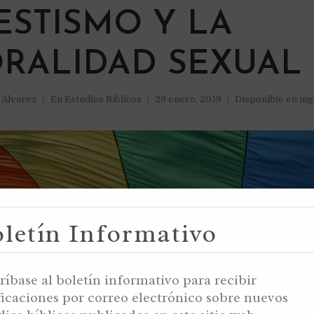
ESTISMO Y LA
RALIDAD SEXUAL
a Alvarez
En
Estudios Bíblicos
29 enero, 2019
Disponible en ing
letín Informativo
ríbase al boletín informativo para recibir
ficaciones por correo electrónico sobre nuevos