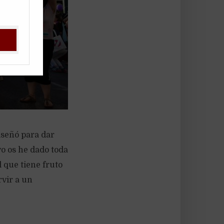
iseñó para dar
yo os he dado toda
l que tiene fruto
rvir a un