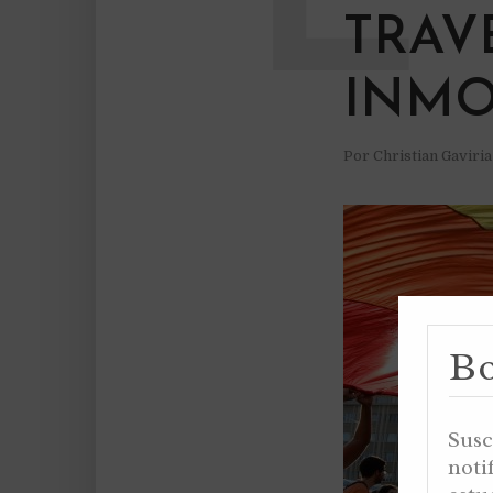
TRAV
INMO
Por
Christian Gaviri
Bo
Susc
noti